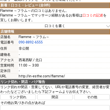
新着！口コミ・レビュー (全0件)
Flamme ～フラム～の口コミはありません。
Flamme ～フラム～でマッサージ経験があるお客様は
口コミの記述
を
宜しくお願いします。
口コミを書く
店舗情報
店舗名
Flamme ～フラム～
電話番号
090-8892-6555
[必須]
住所
非公開
建物名
-
[必須]
アクセス
西葛西駅 / 北口
営業時間
11:00 ～ 3:00
定休日
-
URL
http://in-esthe.com/flamme/
リンク切れ・閉店・バグ報告
[必須]
リンク切れや閉店・営業してない、URLや電話番号の変更、経営者が変
わったなどございましたら下記フォームよりお伝え下さい。
リンク切れ
閉店
その他
その他お気づきの点があれば
注意事項