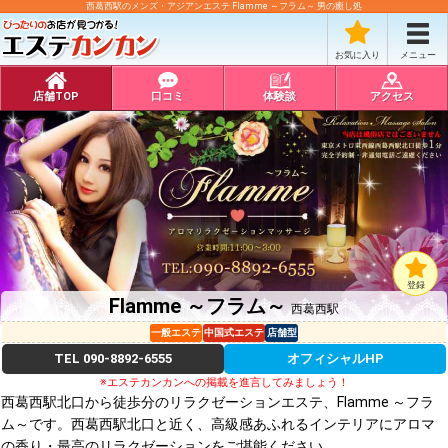
西葛西駅のメンズ・アジアンエステ Flamme ～フラム～ 男の癒し処
お気に入り
メニュー
店舗TOP
口コミ
体験談
アクセス
登録
Flamme ～フラム～
西葛西駅
一般エステ
中国式エステ
店舗型
TEL
090-8892-6555
オフィシャルHP
※エステカンカンへの掲載を進言してみましょう！
西葛西駅北口から徒歩分のリラクゼーションエステ、Flamme ～フラ
ム～です。西葛西駅北口と近く、高級感あふれるインテリアにアロマ
の香り・最高のリラクゼーションをご堪能ください。