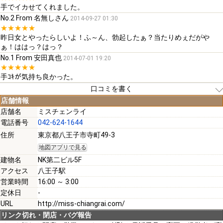
手でイカせてくれました。
No.2 From 名無しさん
2014-09-27 01:30
★★★★★
昨日女とやったらしいよ！ふ～ん、勃起したぁ？当たりめぇだがや
ぁ！ははっ？はっ？
No.1 From 安田真也
2014-07-01 19:20
★★★★★
手ｺｷが気持ち良かった。
口コミを書く
店舗情報
店舗名
ミスチェンライ
電話番号
042-624-1644
[必須]
住所
東京都八王子市寺町49-3
地図アプリで見る
[必須]
建物名
NK第二ビル5F
アクセス
八王子駅
営業時間
16:00 ～ 3:00
定休日
-
URL
http://miss-chiangrai.com/
[必須]
リンク切れ・閉店・バグ報告