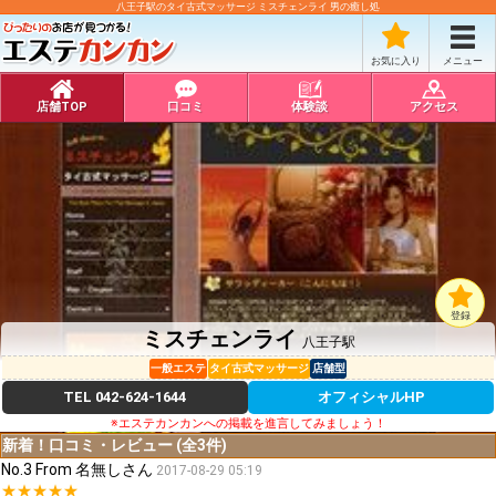
八王子駅のタイ古式マッサージ ミスチェンライ 男の癒し処
お気に入り
メニュー
店舗TOP
口コミ
体験談
アクセス
登録
ミスチェンライ
八王子駅
一般エステ
タイ古式マッサージ
店舗型
TEL
042-624-1644
オフィシャルHP
※エステカンカンへの掲載を進言してみましょう！
新着！口コミ・レビュー (全3件)
No.3 From 名無しさん
2017-08-29 05:19
★★★★★