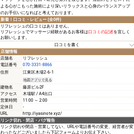
よる心がこもった施術により深いリラックスと心身のバランスアップ
のお手伝いになればと考えております。
新着！口コミ・レビュー (全0件)
リフレッシュの口コミはありません。
リフレッシュでマッサージ経験があるお客様は
口コミの記述
を宜しく
お願いします。
口コミを書く
店舗情報
店舗名
リフレッシュ
電話番号
070-3331-8866
[必須]
住所
江東区木場2-6-1
地図アプリで見る
[必須]
建物名
藤原ビル2F
アクセス
木場駅 / A4出口
営業時間
11:00 ～ 2:00
定休日
-
URL
http://iyasinote.xyz/
[必須]
リンク切れ・閉店・バグ報告
リンク切れや閉店・営業してない、URLや電話番号の変更、経営者が変
わったなどございましたら下記フォームよりお伝え下さい。