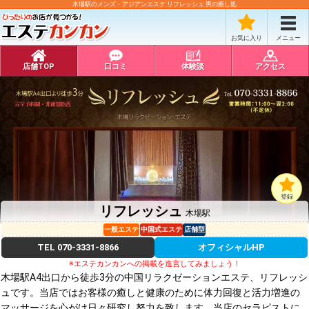
木場駅のメンズ・アジアンエステ リフレッシュ 男の癒し処
お気に入り
メニュー
店舗TOP
口コミ
体験談
アクセス
登録
リフレッシュ
木場駅
一般エステ
中国式エステ
店舗型
TEL
070-3331-8866
オフィシャルHP
※エステカンカンへの掲載を進言してみましょう！
木場駅A4出口から徒歩3分の中国リラクゼーションエステ、リフレッシ
ュです。当店ではお客様の癒しと健康のために体力回復と活力増進の
マッサージを心がけ日々研究し努力を致します。当店のセラピストに