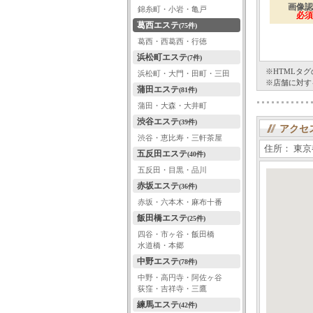
画像認
錦糸町・小岩・亀戸
必須
葛西エステ
(75件)
葛西・西葛西・行徳
浜松町エステ
(7件)
※HTMLタ
浜松町・大門・田町・三田
※店舗に対す
蒲田エステ
(81件)
蒲田・大森・大井町
渋谷エステ
(39件)
アクセ
渋谷・恵比寿・三軒茶屋
住所： 東京都
五反田エステ
(40件)
五反田・目黒・品川
赤坂エステ
(36件)
赤坂・六本木・麻布十番
飯田橋エステ
(25件)
四谷・市ヶ谷・飯田橋
水道橋・本郷
中野エステ
(78件)
中野・高円寺・阿佐ヶ谷
荻窪・吉祥寺・三鷹
練馬エステ
(42件)