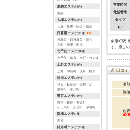
営業時間
池袋エステ
(56件)
電話番号
池袋
大塚エステ
タイプ
(25件)
大塚・巣鴨・駒込・田畑
HP
日暮里エステ
(21件)
日暮里・西日暮里・鶯谷
東陽町駅1
金町・綾瀬・町屋
す。癒しの
北千住エステ
(48件)
北千住・亀有・金町・竹ノ塚
上野エステ
(39件)
口コミ
上野・御徒町・浅草・田原
神田エステ
(32件)
名前
神田・秋葉原・御茶ノ水
淡路町・小川町
評価
東京エステ
(13件)
東京・銀座・有楽町
小伝馬町・人形町・茅場町
内容
新橋エステ
(7件)
必須
新橋
錦糸町エステ
(83件)