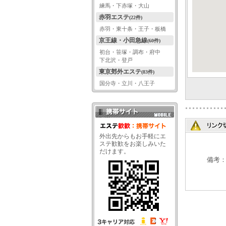
練馬・下赤塚・大山
赤羽エステ
(22件)
赤羽・東十条・王子・板橋
京王線・小田急線
(60件)
初台・笹塚・調布・府中
下北沢・登戸
東京郊外エステ
(83件)
国分寺・立川・八王子
携帯サイト QRコード
外出先からもお手軽にエ
ステ歓歓をお楽しみいた
だけます。
備考