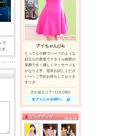
ンで
アイちゃん(24)
ます。
とっても小柄でハーフのような
顔立ちの美形でスタイル抜群の
美脚です！優しくマッサージも
かなり上手、是非お試しくださ
い〜！ご予約お待ちしておりま
す☆彡
大久保エリア / COCORO
オフィシャルHPへ
ピックアップ