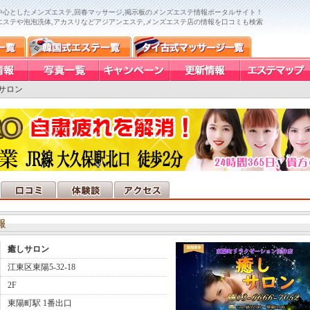
中心としたメンズエステ,回春マッサージ,掲示板のメンズエステ情報ポータルサイト！
エステや泡泡洗体,アカスリなどアジアンエステ,メンズエステ店の情報を口コミも検索
サロン
報
癒しサロン
江東区東陽5-32-18
2F
東陽町駅 1番出口