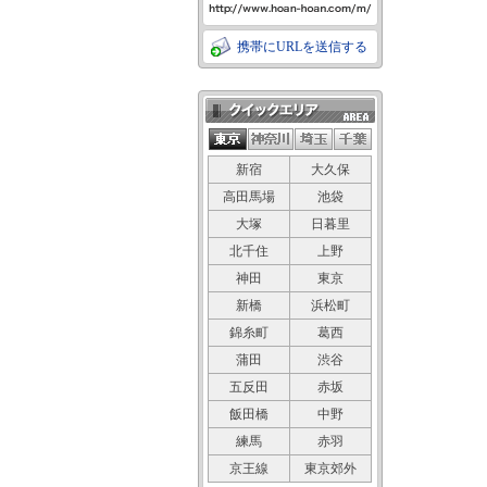
携帯にURLを送信する
クイックエリア
新宿
大久保
高田馬場
池袋
大塚
日暮里
北千住
上野
神田
東京
新橋
浜松町
錦糸町
葛西
蒲田
渋谷
五反田
赤坂
飯田橋
中野
練馬
赤羽
京王線
東京郊外