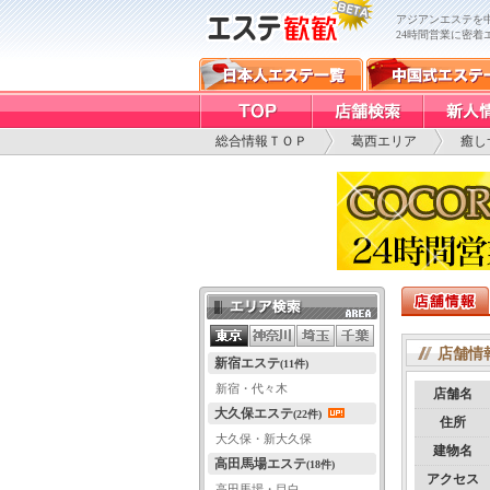
アジアンエステを
24時間営業に密着
総合情報ＴＯＰ
葛西エリア
癒し
エリア検索
店舗情
新宿エステ
(11件)
新宿・代々木
店舗名
大久保エステ
(22件)
住所
大久保・新大久保
建物名
高田馬場エステ
(18件)
アクセス
高田馬場・目白