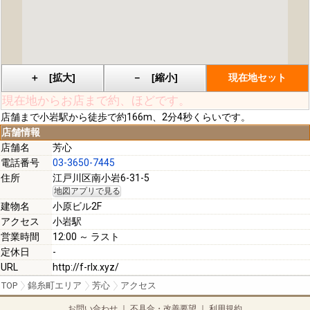
現在地からお店まで約
、
ほどです。
店舗まで小岩駅から徒歩で約166m、2分4秒くらいです。
店舗情報
店舗名
芳心
電話番号
03-3650-7445
住所
江戸川区南小岩6-31-5
地図アプリで見る
建物名
小原ビル2F
アクセス
小岩駅
営業時間
12:00 ～ ラスト
定休日
-
URL
http://f-rlx.xyz/
TOP
錦糸町エリア
芳心
アクセス
お問い合わせ
｜
不具合・改善要望
｜
利用規約