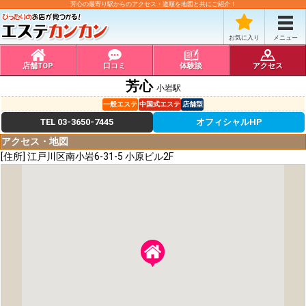
芳心の最寄り駅からのアクセス・道順を地図と共にご紹介！
お気に入り
メニュー
店舗TOP
口コミ
体験談
アクセス
芳心
小岩駅
一般エステ
中国式エステ
店舗型
TEL
03-3650-7445
オフィシャルHP
アクセス・地図
[住所] 江戸川区南小岩6-31-5 小原ビル2F