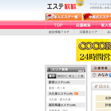
アジアンエステを
24時間営業に密着
総合情報ＴＯＰ
日暮里エリア
み
エリア検索
みなみ
新宿エステ
(11件)
口コミ
新宿・代々木
大久保エステ
(22件)
名前
大久保・新大久保
高田馬場エステ
評価
(18件)
高田馬場・目白