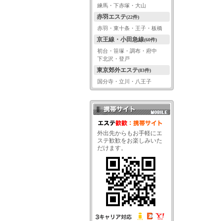
練馬・下赤塚・大山
赤羽エステ
(22件)
赤羽・東十条・王子・板橋
京王線・小田急線
(60件)
初台・笹塚・調布・府中
下北沢・登戸
東京郊外エステ
(83件)
国分寺・立川・八王子
携帯サイト QRコード
外出先からもお手軽にエ
ステ歓歓をお楽しみいた
だけます。