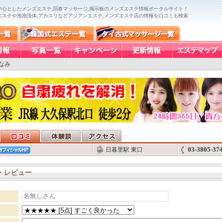
中心としたメンズエステ,回春マッサージ,掲示板のメンズエステ情報ポータルサイト！
エステや泡泡洗体,アカスリなどアジアンエステ,メンズエステ店の情報を口コミも検索
なみ
03-3805-37
日暮里駅 東口
・レビュー