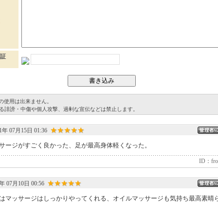
証
グの使用は出来ません。
る誹謗・中傷や個人攻撃、過剰な宣伝などは禁止します。
★★★★★
1年 07月15日 01:36
サージがすごく良かった、足が最高身体軽くなった。
ID：fro
★★★★★
年 07月10日 00:56
はマッサージはしっかりやってくれる、オイルマッサージも気持ち最高素晴