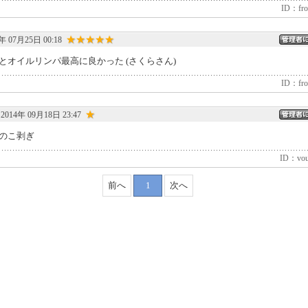
ID：fro
★★★★★
年 07月25日 00:18
とオイルリンパ最高に良かった (さくらさん)
ID：fro
★
2014年 09月18日 23:47
のこ剥ぎ
ID：vouh
前へ
1
次へ