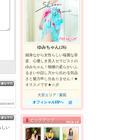
ゆみちゃん(26)
細身ながら女性らしい端麗な容
姿、心優しき美人セラピストの
ゆみちゃん！物腰の柔らかいふ
るまいや話し方から伝わる気品
さと魅力申し分ありません！★
オススメです★☆彡
大宮エリア / 紫苑
オフィシャルHPへ
uuicrawri
ピックアップ
らしい