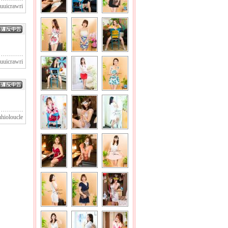
uuicrawri
uuicrawri
ioloucle