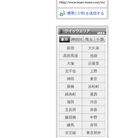
携帯にURLを送信する
クイックエリア
新宿
大久保
高田馬場
池袋
大塚
日暮里
北千住
上野
神田
東京
新橋
浜松町
錦糸町
葛西
蒲田
渋谷
五反田
赤坂
飯田橋
中野
練馬
赤羽
京王線
東京郊外