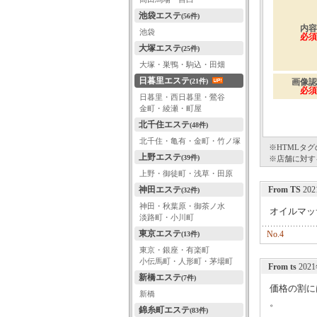
池袋エステ
(56件)
内容
池袋
必須
大塚エステ
(25件)
大塚・巣鴨・駒込・田畑
日暮里エステ
(21件)
画像認
必須
日暮里・西日暮里・鶯谷
金町・綾瀬・町屋
北千住エステ
(48件)
北千住・亀有・金町・竹ノ塚
※HTMLタ
上野エステ
(39件)
※店舗に対す
上野・御徒町・浅草・田原
神田エステ
From TS
202
(32件)
神田・秋葉原・御茶ノ水
オイルマッ
淡路町・小川町
東京エステ
No.4
(13件)
東京・銀座・有楽町
小伝馬町・人形町・茅場町
From ts
2021
新橋エステ
(7件)
価格の割に
新橋
。
錦糸町エステ
(83件)