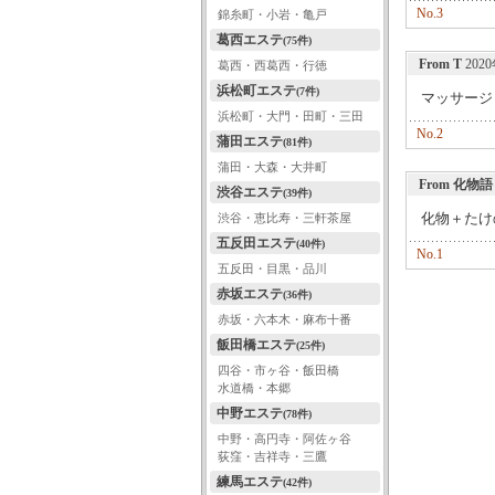
No.3
錦糸町・小岩・亀戸
葛西エステ
(75件)
From T
2020
葛西・西葛西・行徳
浜松町エステ
(7件)
マッサージ
浜松町・大門・田町・三田
No.2
蒲田エステ
(81件)
蒲田・大森・大井町
From 化物語
渋谷エステ
(39件)
化物＋たけ
渋谷・恵比寿・三軒茶屋
五反田エステ
(40件)
No.1
五反田・目黒・品川
赤坂エステ
(36件)
赤坂・六本木・麻布十番
飯田橋エステ
(25件)
四谷・市ヶ谷・飯田橋
水道橋・本郷
中野エステ
(78件)
中野・高円寺・阿佐ヶ谷
荻窪・吉祥寺・三鷹
練馬エステ
(42件)