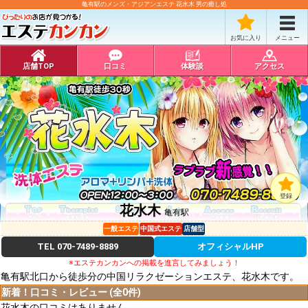
亀有駅のメンズ・アジアンエステ 花水木 男の癒し処
お気に入り
メニュー
店舗TOP
口コミ
体験談
アクセス
登録
花水木
亀有駅
一般エステ
中国式エステ
店舗型
TEL
070-7489-8889
オフィシャルHP
※エステカンカンへの掲載を進言してみましょう！
亀有駅北口から徒歩分の中国リラクゼーションエステ、花水木です。
新着！口コミ・レビュー (全0件)
花水木の口コミはありません。