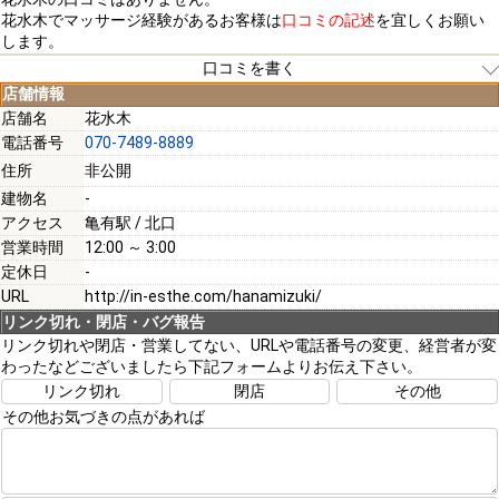
花水木でマッサージ経験があるお客様は
口コミの記述
を宜しくお願い
します。
口コミを書く
店舗情報
店舗名
花水木
電話番号
070-7489-8889
[必須]
住所
非公開
建物名
-
[必須]
アクセス
亀有駅 / 北口
営業時間
12:00 ～ 3:00
定休日
-
URL
http://in-esthe.com/hanamizuki/
リンク切れ・閉店・バグ報告
[必須]
リンク切れや閉店・営業してない、URLや電話番号の変更、経営者が変
わったなどございましたら下記フォームよりお伝え下さい。
リンク切れ
閉店
その他
その他お気づきの点があれば
注意事項