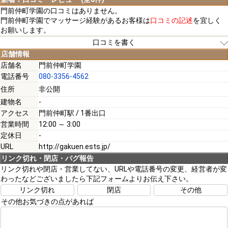
門前仲町学園の口コミはありません。
門前仲町学園でマッサージ経験があるお客様は
口コミの記述
を宜しく
お願いします。
口コミを書く
店舗情報
店舗名
門前仲町学園
電話番号
080-3356-4562
[必須]
住所
非公開
建物名
-
[必須]
アクセス
門前仲町駅 / 1番出口
営業時間
12:00 ～ 3:00
定休日
-
URL
http://gakuen.ests.jp/
リンク切れ・閉店・バグ報告
[必須]
リンク切れや閉店・営業してない、URLや電話番号の変更、経営者が変
わったなどございましたら下記フォームよりお伝え下さい。
リンク切れ
閉店
その他
その他お気づきの点があれば
注意事項