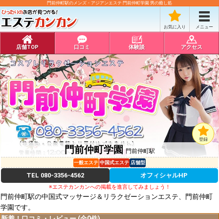
門前仲町駅のメンズ・アジアンエステ 門前仲町学園 男の癒し処
お気に入り
メニュー
店舗TOP
口コミ
体験談
アクセス
登録
門前仲町学園
門前仲町駅
一般エステ
中国式エステ
店舗型
TEL
080-3356-4562
オフィシャルHP
※エステカンカンへの掲載を進言してみましょう！
門前仲町駅の中国式マッサージ＆リラクゼーションエステ、門前仲町
学園です。
新着！口コミ・レビュー (全0件)