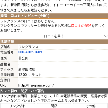
ます。新津田沼駅からは徒歩2分、イトーヨーカドーの正面入口前の広
場まで来ましたらお電話ください。
新着！口コミ・レビュー (全0件)
フレグランスの口コミはありません。
フレグランスでマッサージ経験があるお客様は
口コミの記述
を宜しく
お願いします。
口コミを書く
店舗情報
店舗名
フレグランス
電話番号
080-4382-1689
[必須]
住所
非公開
建物名
-
[必須]
アクセス
新津田沼駅
営業時間
12:00 ～ ラスト
定休日
-
URL
http://fra-grance.com/
リンク切れ・閉店・バグ報告
[必須]
リンク切れや閉店・営業してない、URLや電話番号の変更、経営者が変
わったなどございましたら下記フォームよりお伝え下さい。
リンク切れ
閉店
その他