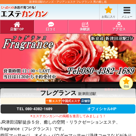
新津田沼駅のメンズ・アジアンエステ フレグランス 男の癒し処
お気に入り
メニュー
店舗TOP
口コミ
体験談
アクセス
登録
フレグランス
新津田沼駅
一般エステ
中国式エステ
店舗型
TEL
080-4382-1689
オフィシャルHP
※エステカンカンへの掲載を進言してみましょう！
JR津田沼駅徒歩５分、癒しの空間・リラクゼーションエステ、
fragrance（フレグランス）です。
指圧マッサージ、オイル・パウダーマッサージ洗体コースなどがあり