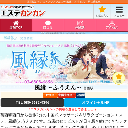
葛西駅のメンズ・アジアンエステ 風縁 ～ふうえん～ 男の癒し処
お気に入り
メニュー
店舗TOP
口コミ
体験談
アクセス
登録
風縁 ～ふうえん～
葛西駅
一般エステ
中国式エステ
店舗型
TEL
080-9682-9396
オフィシャルHP
※エステカンカンへの掲載を進言してみましょう！
葛西駅西口から徒歩2分の中国式マッサージ＆リラクゼーションエス
テ、風縁(ふうえん)です。当店のセラピストが日々磨き続けてきたテク
ニックであなたを元気にします。皆さんのご来店、心よりお待ちして