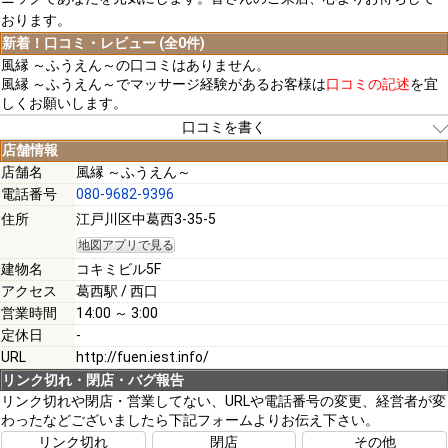
おります。
新着！口コミ・レビュー (全0件)
風縁 ～ふうえん～の口コミはありません。
風縁 ～ふうえん～でマッサージ経験があるお客様は
口コミの記述
を宜
しくお願いします。
口コミを書く
店舗情報
店舗名
風縁 ～ふうえん～
電話番号
080-9682-9396
[必須]
住所
江戸川区中葛西3-35-5
地図アプリで見る
[必須]
建物名
コキミビル5F
アクセス
葛西駅 / 西口
営業時間
14:00 ～ 3:00
定休日
-
URL
http://fuen.iest.info/
[必須]
リンク切れ・閉店・バグ報告
リンク切れや閉店・営業してない、URLや電話番号の変更、経営者が変
わったなどございましたら下記フォームよりお伝え下さい。
注意事項
リンク切れ
閉店
その他