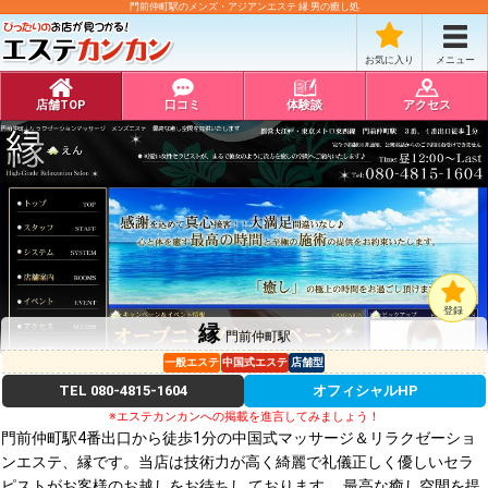
門前仲町駅のメンズ・アジアンエステ 縁 男の癒し処
お気に入り
メニュー
店舗TOP
口コミ
体験談
アクセス
登録
縁
門前仲町駅
一般エステ
中国式エステ
店舗型
TEL
080-4815-1604
オフィシャルHP
※エステカンカンへの掲載を進言してみましょう！
門前仲町駅4番出口から徒歩1分の中国式マッサージ＆リラクゼーショ
ンエステ、縁です。当店は技術力が高く綺麗で礼儀正しく優しいセラ
ピストがお客様のお越しをお待ちし ております。 最高な癒し空間を提