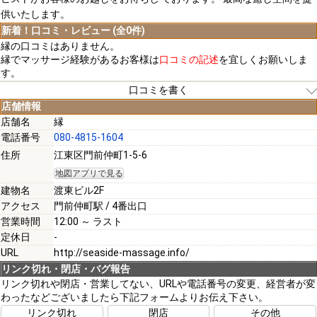
供いたします。
新着！口コミ・レビュー (全0件)
縁の口コミはありません。
縁でマッサージ経験があるお客様は
口コミの記述
を宜しくお願いしま
す。
口コミを書く
店舗情報
店舗名
縁
電話番号
080-4815-1604
[必須]
住所
江東区門前仲町1-5-6
地図アプリで見る
[必須]
建物名
渡東ビル2F
アクセス
門前仲町駅 / 4番出口
営業時間
12:00 ～ ラスト
定休日
-
URL
http://seaside-massage.info/
[必須]
リンク切れ・閉店・バグ報告
リンク切れや閉店・営業してない、URLや電話番号の変更、経営者が変
わったなどございましたら下記フォームよりお伝え下さい。
注意事項
リンク切れ
閉店
その他