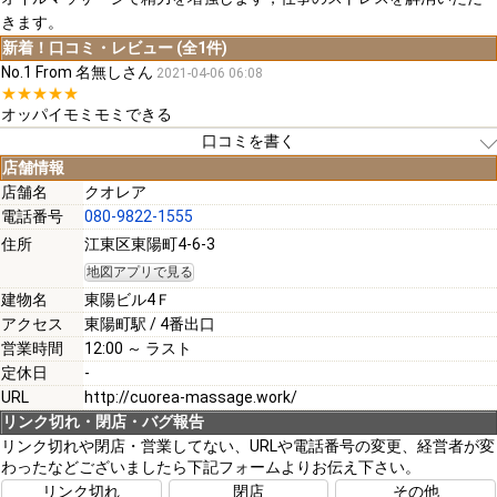
きます。
新着！口コミ・レビュー (全1件)
No.1 From 名無しさん
2021-04-06 06:08
★★★★★
オッパイモミモミできる
口コミを書く
店舗情報
店舗名
クオレア
電話番号
080-9822-1555
[必須]
住所
江東区東陽町4-6-3
地図アプリで見る
[必須]
建物名
東陽ビル4Ｆ
アクセス
東陽町駅 / 4番出口
営業時間
12:00 ～ ラスト
定休日
-
URL
http://cuorea-massage.work/
[必須]
リンク切れ・閉店・バグ報告
リンク切れや閉店・営業してない、URLや電話番号の変更、経営者が変
わったなどございましたら下記フォームよりお伝え下さい。
注意事項
リンク切れ
閉店
その他