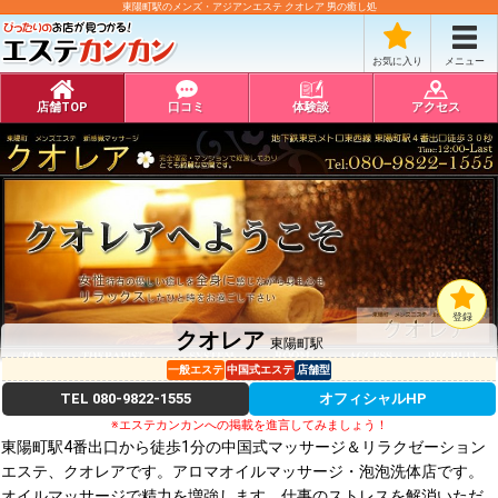
東陽町駅のメンズ・アジアンエステ クオレア 男の癒し処
お気に入り
メニュー
店舗TOP
口コミ
体験談
アクセス
登録
クオレア
東陽町駅
一般エステ
中国式エステ
店舗型
TEL
080-9822-1555
オフィシャルHP
※エステカンカンへの掲載を進言してみましょう！
東陽町駅4番出口から徒歩1分の中国式マッサージ＆リラクゼーション
エステ、クオレアです。アロマオイルマッサージ・泡泡洗体店です。
オイルマッサージで精力を増強します，仕事のストレスを解消いただ