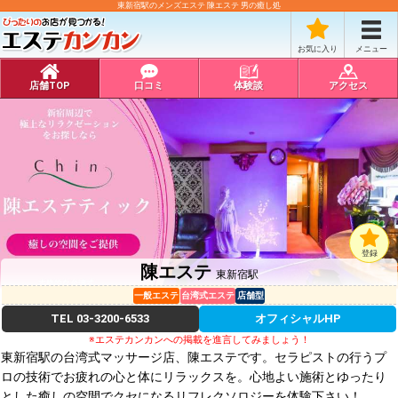
東新宿駅のメンズエステ 陳エステ 男の癒し処
お気に入り
メニュー
店舗TOP
口コミ
体験談
アクセス
登録
陳エステ
東新宿駅
一般エステ
台湾式エステ
店舗型
TEL
03-3200-6533
オフィシャルHP
※エステカンカンへの掲載を進言してみましょう！
東新宿駅の台湾式マッサージ店、陳エステです。セラピストの行うプ
ロの技術でお疲れの心と体にリラックスを。心地よい施術とゆったり
とした癒しの空間でクセになるリフレクソロジーを体験下さい！