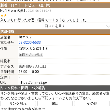
新着！口コミ・レビュー (全1件)
No.1 From 名無し
2021-06-04 10:45
★★
久しぶりに行ったが悪い意味で古くさくなってしまった。
口コミを書く
店舗情報
店舗名
陳エステ
電話番号
03-3200-6533
[必須]
住所
新宿区大久保1-1-3
地図アプリで見る
[必須]
建物名
-
アクセス
東新宿駅 / A1出口
営業時間
13:00 ～ 5:00
定休日
-
URL
https://chin-e2.jp/
[必須]
リンク切れ・閉店・バグ報告
リンク切れや閉店・営業してない、URLや電話番号の変更、経営者が変
わったなどございましたら下記フォームよりお伝え下さい。
注意事項
リンク切れ
閉店
その他
その他お気づきの点があれば