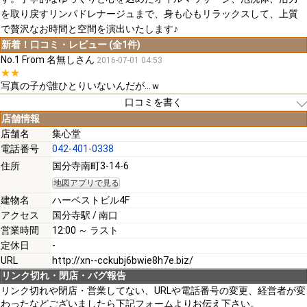
を取り戻すリンパドレナージュまで、身も心もリラックスして、上質
で贅沢なお時間と空間を演出いたします♪
新着！口コミ・レビュー (全1件)
No.1 From 名無しさん
2016-07-01 04:53
★★
写真の子が誰ひとりいないんだが…ｗ
口コミを書く
店舗情報
店舗名
集心堂
電話番号
042-401-0338
[必須]
住所
国分寺南町3-14-6
地図アプリで見る
[必須]
建物名
ハーベストビル4F
アクセス
国分寺駅 / 南口
営業時間
12:00 ～ ラスト
定休日
-
URL
http://xn--cckubj6bwie8h7e.biz/
[必須]
リンク切れ・閉店・バグ報告
リンク切れや閉店・営業してない、URLや電話番号の変更、経営者が変
わったなどございましたら下記フォームよりお伝え下さい。