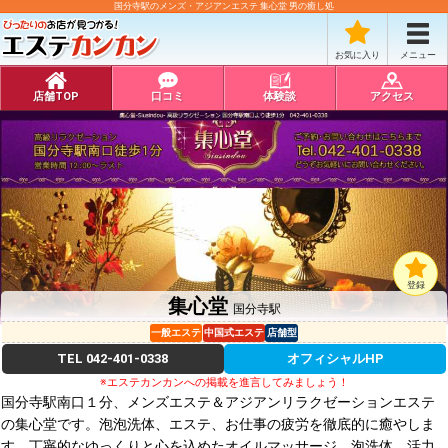
国分寺駅のメンズ・アジアンエステ 集心堂 男の癒し処
お気に入り
メニュー
店舗TOP
口コミ
体験談
アクセス
登録
集心堂
国分寺駅
一般エステ
中国式エステ
店舗型
TEL
042-401-0338
オフィシャルHP
※エステカンカンへの掲載を進言してみましょう！
国分寺駅南口１分、メンズエステ＆アジアンリラクゼーションエステ
の集心堂です。泡泡洗体、エステ、お仕事の疲労を徹底的に癒やしま
す。丁寧的なゆっくりと心を込めたオイルマッサージ、泡洗体、活力