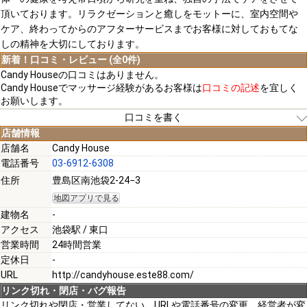
頂いております。リラクゼーションと癒しをモットーに、室内空間や
ケア、終わってからのアフターサービスまでお客様に対しておもてな
しの精神を大切にしております。
新着！口コミ・レビュー (全0件)
Candy Houseの口コミはありません。
Candy Houseでマッサージ経験があるお客様は
口コミの記述
を宜しく
お願いします。
口コミを書く
店舗情報
店舗名
Candy House
電話番号
03-6912-6308
[必須]
住所
豊島区南池袋2-24−3
地図アプリで見る
[必須]
建物名
-
アクセス
池袋駅 / 東口
営業時間
24時間営業
定休日
-
URL
http://candyhouse.este88.com/
[必須]
リンク切れ・閉店・バグ報告
リンク切れや閉店・営業してない、URLや電話番号の変更、経営者が変