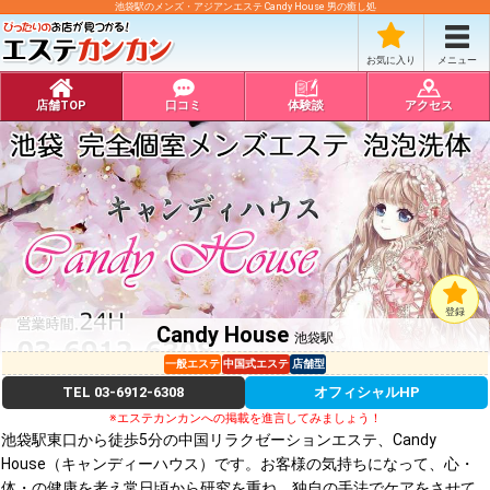
池袋駅のメンズ・アジアンエステ Candy House 男の癒し処
お気に入り
メニュー
店舗TOP
口コミ
体験談
アクセス
登録
Candy House
池袋駅
一般エステ
中国式エステ
店舗型
TEL
03-6912-6308
オフィシャルHP
※エステカンカンへの掲載を進言してみましょう！
池袋駅東口から徒歩5分の中国リラクゼーションエステ、Candy
House（キャンディーハウス）です。お客様の気持ちになって、心・
体・の健康を考え常日頃から研究を重ね、独自の手法でケアをさせて