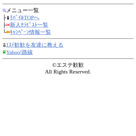
メニュー一覧
├
ﾓﾊﾞｲﾙTOPへ
├
新人ｾﾗﾋﾟｽﾄ一覧
└
ｷｬﾝﾍﾟｰﾝ情報一覧
ｴｽﾃ歓歓を友達に教える
Yahoo!路線
©エステ歓歓
All Rights Reserved.