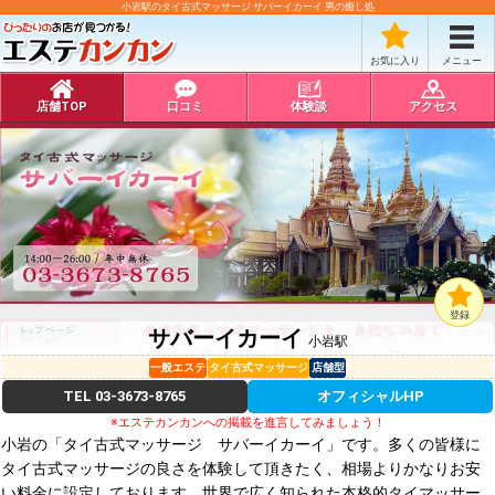
小岩駅のタイ古式マッサージ サバーイカーイ 男の癒し処
お気に入り
メニュー
店舗TOP
口コミ
体験談
アクセス
登録
サバーイカーイ
小岩駅
一般エステ
タイ古式マッサージ
店舗型
TEL
03-3673-8765
オフィシャルHP
※エステカンカンへの掲載を進言してみましょう！
小岩の「タイ古式マッサージ サバーイカーイ」です。多くの皆様に
タイ古式マッサージの良さを体験して頂きたく、相場よりかなりお安
い料金に設定しております。世界で広く知られた本格的タイマッサー