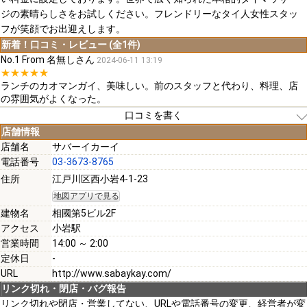
ジの素晴らしさをお試しください。フレンドリーなタイ人女性スタッ
フが笑顔でお出迎えします。
新着！口コミ・レビュー (全1件)
No.1 From 名無しさん
2024-06-11 13:19
★★★★★
ランチのカオマンガイ、美味しい。前のスタッフと代わり、料理、店
の雰囲気がよくなった。
口コミを書く
店舗情報
店舗名
サバーイカーイ
電話番号
03-3673-8765
[必須]
住所
江戸川区西小岩4-1-23
地図アプリで見る
[必須]
建物名
相國第5ビル2F
アクセス
小岩駅
営業時間
14:00 ～ 2:00
定休日
-
URL
http://www.sabaykay.com/
[必須]
リンク切れ・閉店・バグ報告
リンク切れや閉店・営業してない、URLや電話番号の変更、経営者が変