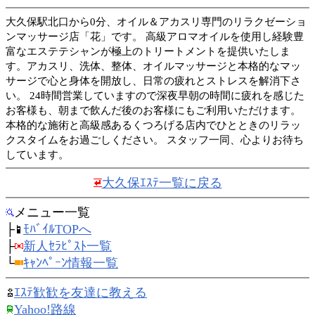
大久保駅北口から0分、オイル＆アカスリ専門のリラクゼーショ
ンマッサージ店「花」です。 高級アロマオイルを使用し経験豊
富なエステテシャンが極上のトリートメントを提供いたしま
す。アカスリ、洗体、整体、オイルマッサージと本格的なマッ
サージで心と身体を開放し、日常の疲れとストレスを解消下さ
い。 24時間営業していますので深夜早朝の時間に疲れを感じた
お客様も、朝まで飲んだ後のお客様にもご利用いただけます。
本格的な施術と高級感あるくつろげる店内でひとときのリラッ
クスタイムをお過ごしください。 スタッフ一同、心よりお待ち
しています。
大久保ｴｽﾃ一覧に戻る
メニュー一覧
├
ﾓﾊﾞｲﾙTOPへ
├
新人ｾﾗﾋﾟｽﾄ一覧
└
ｷｬﾝﾍﾟｰﾝ情報一覧
ｴｽﾃ歓歓を友達に教える
Yahoo!路線