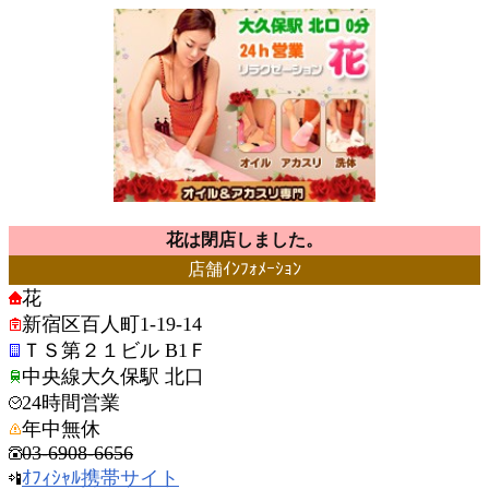
花は閉店しました。
店舗ｲﾝﾌｫﾒｰｼｮﾝ
花
新宿区百人町1-19-14
ＴＳ第２１ビル B1Ｆ
中央線大久保駅 北口
24時間営業
年中無休
03-6908-6656
ｵﾌｨｼｬﾙ携帯サイト