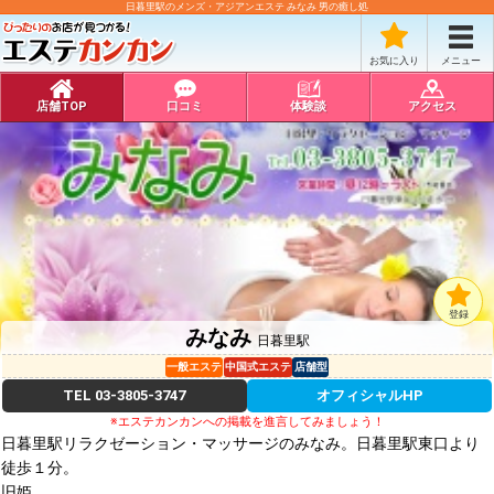
日暮里駅のメンズ・アジアンエステ みなみ 男の癒し処
お気に入り
メニュー
店舗TOP
口コミ
体験談
アクセス
登録
みなみ
日暮里駅
一般エステ
中国式エステ
店舗型
TEL
03-3805-3747
オフィシャルHP
※エステカンカンへの掲載を進言してみましょう！
日暮里駅リラクゼーション・マッサージのみなみ。日暮里駅東口より
徒歩１分。
旧姫