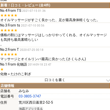
新着！口コミ・レビュー (全4件)
No.4 From TS
2021-07-15 01:36
★★★★★
オイルマッサージがすごく良かった、足が最高身体軽くなった。
No.3 From ts
2021-07-10 00:56
★★★★★
価格の割にはマッサージはしっかりやってくれる、オイルマッサージ
も気持ち最高素晴らしい
。
No.2 From T
2020-07-25 00:18
★★★★★
マッサージとオイルリンパ最高に良かった (さくらさん)
No.1 From 化物語
2014-09-18 23:47
★
化物＋たけのこ剥ぎ
口コミを書く
店舗情報
店舗名
みなみ
電話番号
03-3805-3747
[必須]
住所
荒川区西日暮里2-52-5
地図アプリで見る