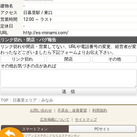
[必須]
建物名
-
アクセス
日暮里駅 / 東口
営業時間
12:00 ～ ラスト
定休日
-
URL
http://es-minami.com/
[必須]
リンク切れ・閉店・バグ報告
リンク切れや閉店・営業してない、URLや電話番号の変更、経営者が変
わったなどございましたら下記フォームよりお伝え下さい。
注意事項
リンク切れ
閉店
その他
その他お気づきの点があれば
送 信
TOP
日暮里エリア
みなみ
お問い合わせ
｜
不具合・改善要望
｜
利用規約
広告掲載について
｜
サイトマップ
スマートフォン
PCサイト
メンズエステやアジアンエステのことならエステカンカン